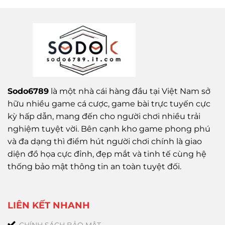
Sodo6789
là một nhà cái hàng đầu tại Việt Nam sở
hữu nhiều game cá cược, game bài trực tuyến cực
kỳ hấp dẫn, mang đến cho người chơi nhiều trải
nghiệm tuyệt vời. Bên cạnh kho game phong phú
và đa dạng thì điểm hút người chơi chính là giao
diện đồ họa cực đỉnh, đẹp mắt và tinh tế cùng hệ
thống bảo mật thông tin an toàn tuyệt đối.
LIÊN KẾT NHANH
CHÍNH SÁCH BẢO MẬT