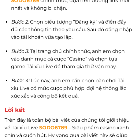
SODO6789
chính thức, dựa trên đường link mới
nhất và không bị chặn.
Bước 2:
Chọn biểu tượng “Đăng ký” và điền đầy
đủ các thông tin theo yêu cầu. Sau đó đăng nhập
vào tài khoản vừa tạo lập.
Bước 3:
Tại trang chủ chính thức, anh em chọn
vào danh mục cá cược “Casino” và chọn tựa
game Tài xỉu Live để tham gia thử vận may.
Bước 4:
Lúc này, anh em cần chọn bàn chơi Tài
xỉu Live có mức cược phù hợp, đợi hệ thống lắc
xúc xắc và công bố kết quả.
Lời kết
Trên đây là toàn bộ bài viết của chúng tôi giới thiệu
về Tài xỉu Live
SODO6789
– Siêu phẩm casino xanh
chín và cuốn hút. Hy vọng qua bài viết này sẽ giúp