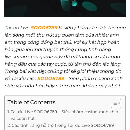
Tài xỉu
Live
SODO6789
là siêu phẩm cá cược tạo nên
làn sóng mới, thu hút sự quan tâm của nhiều anh
em trong cộng đồng bet thủ. Với sự kết hợp hoàn
hảo giữa lối chơi truyền thống cùng tính năng
livestream, tựa game này đã trở thành sự lựa chọn
hàng đầu của các tay cược, từ tân thủ đến lão làng.
Trong bài viết này, chúng tôi sẽ giới thiệu thông tin
về Tài xỉu Live
SODO6789
– Siêu phẩm casino xanh
chín và cuốn hút. Hãy cùng tham khảo ngay nhé !
Table of Contents
Tài xỉu Live SODO6789 – Siêu phẩm casino xanh chín
và cuốn hút
Các tính năng hỗ trợ trong Tài xỉu Live SODO6789