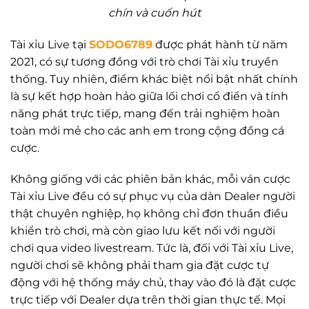
chín và cuốn hút
Tài xỉu Live tại
SODO6789
được phát hành từ năm
2021, có sự tương đồng với trò chơi Tài xỉu truyền
thống. Tuy nhiên, điểm khác biệt nổi bật nhất chính
là sự kết hợp hoàn hảo giữa lối chơi cổ điển và tính
năng phát trực tiếp, mang đến trải nghiệm hoàn
toàn mới mẻ cho các anh em trong cộng đồng cá
cược.
Không giống với các phiên bản khác, mỗi ván cược
Tài xỉu Live đều có sự phục vụ của dàn Dealer người
thật chuyên nghiệp, họ không chỉ đơn thuần điều
khiển trò chơi, mà còn giao lưu kết nối với người
chơi qua video livestream. Tức là, đối với Tài xỉu Live,
người chơi sẽ không phải tham gia đặt cược tự
động với hệ thống máy chủ, thay vào đó là đặt cược
trực tiếp với Dealer dựa trên thời gian thực tế. Mọi