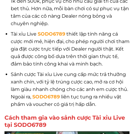
1k đến 500k, phục vụ cho nhu cầu giải trí của các
bet thủ. Hơn nữa, mỗi bàn chơi có sự phục vụ tận
tâm của các cô nàng Dealer nóng bỏng và
chuyên nghiệp.
Tài xỉu Live
SODO6789
thiết lập tính năng cá
cược mới mẻ, hiện đại, cho phép người chơi tham
gia đặt cược trực tiếp với Dealer người thật. Kết
quả được công bố dựa trên thời gian thực tế,
đảm bảo tính công khai và minh bạch.
Sảnh cược Tài xỉu Live cung cấp mức trả thưởng
xanh chín, với tỷ lệ trúng cược cao, mở ra cơ hội
làm giàu nhanh chóng cho các anh em cược thủ.
Ngoài ra,
SODO6789
liên tục tung ra nhiều vật
phẩm và voucher có giá trị hấp dẫn.
Cách tham gia vào sảnh cược Tài xỉu Live
tại SODO6789