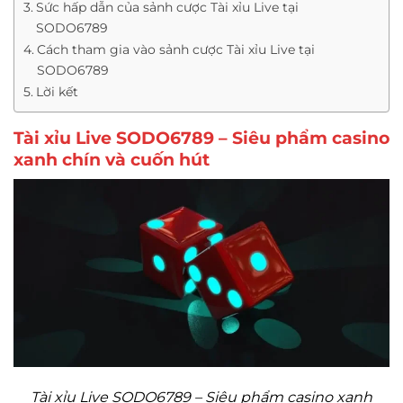
Sức hấp dẫn của sảnh cược Tài xỉu Live tại
SODO6789
Cách tham gia vào sảnh cược Tài xỉu Live tại
SODO6789
Lời kết
Tài xỉu Live SODO6789 – Siêu phẩm casino
xanh chín và cuốn hút
Tài xỉu Live SODO6789 – Siêu phẩm casino xanh